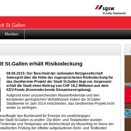
Medien
t St.Gallen erhält Risikodeckung
08.06.2015: Der Bescheid der nationalen Netzgesellschaft
Swissgrid über die Höhe der zugesprochenen Risikodeckung für
das Geothermie-Projekt der Stadt St.Gallen liegt vor. Insgesamt
erhält die Stadt einen Beitrag von CHF 18,2 Millionen aus dem
KEV-Fonds (Kostendeckende Einspeisevergütung).
Aufgrund einer unzureichenden Wasserförderrate und den
komplexen geologischen Verhältnissen haben die St.Galler
Stadtwerke im Jahr 2014 entschieden, das Geothermie-Projekt nicht
weiter zu verfolgen.
beauftragte das Bundesamt für Energie ein unabhängiges
r Stadt St.Gallen zu prüfen. Die Bohr- und Testarbeiten wurden
 Förderrate und Temperatur am Bohrlochkopf als Misserfolg im Sinne der
etaillierten Prüfung der effektiv aufgelaufenen Bohr- und Testkosten