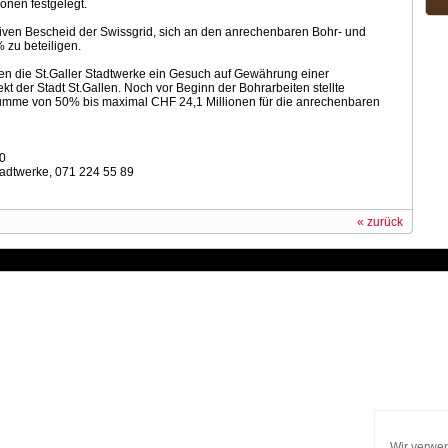
onen festgelegt.
sitiven Bescheid der Swissgrid, sich an den anrechenbaren Bohr- und
 zu beteiligen.
ten die St.Galler Stadtwerke ein Gesuch auf Gewährung einer
t der Stadt St.Gallen. Noch vor Beginn der Bohrarbeiten stellte
esumme von 50% bis maximal CHF 24,1 Millionen für die anrechenbaren
10
Stadtwerke, 071 224 55 89
« zurück
Wir verwen