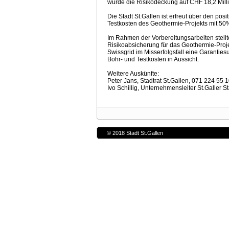
wurde die Risikodeckung auf CHF 18,2 Milli
Die Stadt St.Gallen ist erfreut über den po
Testkosten des Geothermie-Projekts mit 50%
Im Rahmen der Vorbereitungsarbeiten stell
Risikoabsicherung für das Geothermie-Projek
Swissgrid im Misserfolgsfall eine Garanti
Bohr- und Testkosten in Aussicht.
Weitere Auskünfte:
Peter Jans, Stadtrat St.Gallen, 071 224 55 
Ivo Schillig, Unternehmensleiter St.Galler 
© 2018 Stadt St.Gallen